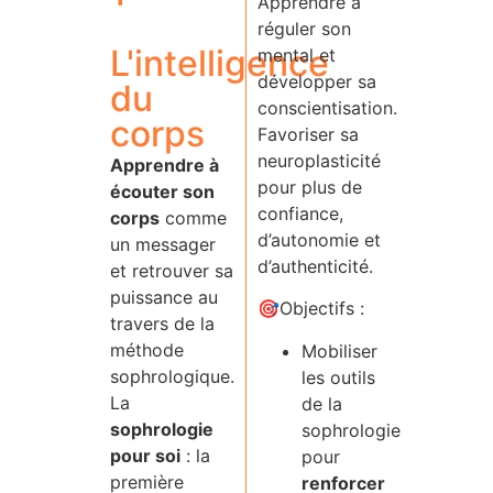
Apprendre à
réguler son
L'intelligence
mental et
développer sa
du
conscientisation.
corps
Favoriser sa
neuroplasticité
Apprendre à
pour plus de
écouter son
confiance,
corps
comme
d’autonomie et
un messager
d’authenticité.
et retrouver sa
puissance au
🎯Objectifs :
travers de la
méthode
Mobiliser
sophrologique.
les outils
La
de la
sophrologie
sophrologie
pour soi
: la
pour
première
renforcer