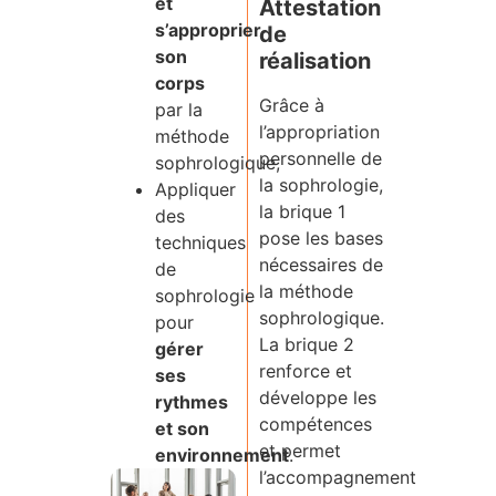
et
Attestation
s’approprier
de
son
réalisation
corps
Grâce à
par la
l’appropriation
méthode
personnelle de
sophrologique,
la sophrologie,
Appliquer
la brique 1
des
pose les bases
techniques
nécessaires de
de
la méthode
sophrologie
sophrologique.
pour
La brique 2
gérer
renforce et
ses
développe les
rythmes
compétences
et son
et permet
environnement
.
l’accompagnement