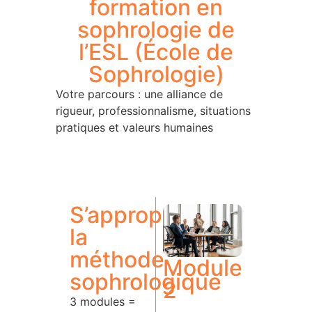
formation en
sophrologie de
l’ESL (
École de
Sophrologie)
Votre parcours : une alliance de
rigueur, professionnalisme, situations
pratiques et valeurs humaines
Brique 1
S’approprier
la
méthode
Module
sophrologique
2
3 modules =